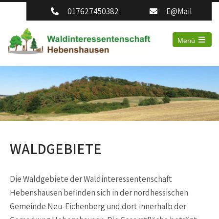
017627450382
E@Mail
Menü
Open
the
main
menu
WALDGEBIETE
Die Waldgebiete der Waldinteressentenschaft
Hebenshausen befinden sich in der nordhessischen
Gemeinde Neu-Eichenberg und dort innerhalb der